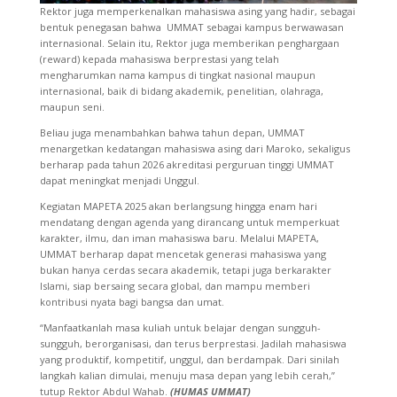
Rektor juga memperkenalkan mahasiswa asing yang hadir, sebagai
bentuk penegasan bahwa UMMAT sebagai kampus berwawasan
internasional. Selain itu, Rektor juga memberikan penghargaan
(reward) kepada mahasiswa berprestasi yang telah
mengharumkan nama kampus di tingkat nasional maupun
internasional, baik di bidang akademik, penelitian, olahraga,
maupun seni.
Beliau juga menambahkan bahwa tahun depan, UMMAT
menargetkan kedatangan mahasiswa asing dari Maroko, sekaligus
berharap pada tahun 2026 akreditasi perguruan tinggi UMMAT
dapat meningkat menjadi Unggul.
Kegiatan MAPETA 2025 akan berlangsung hingga enam hari
mendatang dengan agenda yang dirancang untuk memperkuat
karakter, ilmu, dan iman mahasiswa baru. Melalui MAPETA,
UMMAT berharap dapat mencetak generasi mahasiswa yang
bukan hanya cerdas secara akademik, tetapi juga berkarakter
Islami, siap bersaing secara global, dan mampu memberi
kontribusi nyata bagi bangsa dan umat.
“Manfaatkanlah masa kuliah untuk belajar dengan sungguh-
sungguh, berorganisasi, dan terus berprestasi. Jadilah mahasiswa
yang produktif, kompetitif, unggul, dan berdampak. Dari sinilah
langkah kalian dimulai, menuju masa depan yang lebih cerah,”
tutup Rektor Abdul Wahab.
(HUMAS UMMAT)