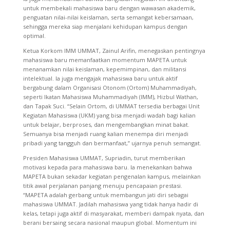
untuk membekali mahasiswa baru dengan wawasan akademik,
penguatan nilai-nilai keislaman, serta semangat kebersamaan,
sehingga mereka siap menjalani kehidupan kampus dengan
optimal.
Ketua Korkom IMM UMMAT, Zainul Arifin, menegaskan pentingnya
mahasiswa baru memanfaatkan momentum MAPETA untuk
menanamkan nilai keislaman, kepemimpinan, dan militansi
intelektual. Ia juga mengajak mahasiswa baru untuk aktif
bergabung dalam Organisasi Otonom (Ortom) Muhammadiyah,
seperti Ikatan Mahasiswa Muhammadiyah (IMM), Hizbul Wathan,
dan Tapak Suci. “Selain Ortom, di UMMAT tersedia berbagai Unit
Kegiatan Mahasiswa (UKM) yang bisa menjadi wadah bagi kalian
untuk belajar, berproses, dan mengembangkan minat bakat.
Semuanya bisa menjadi ruang kalian menempa diri menjadi
pribadi yang tangguh dan bermanfaat,” ujarnya penuh semangat.
Presiden Mahasiswa UMMAT, Supriadin, turut memberikan
motivasi kepada para mahasiswa baru. Ia menekankan bahwa
MAPETA bukan sekadar kegiatan pengenalan kampus, melainkan
titik awal perjalanan panjang menuju pencapaian prestasi.
“MAPETA adalah gerbang untuk membangun jati diri sebagai
mahasiswa UMMAT. Jadilah mahasiswa yang tidak hanya hadir di
kelas, tetapi juga aktif di masyarakat, memberi dampak nyata, dan
berani bersaing secara nasional maupun global. Momentum ini