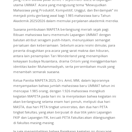
utama UMMAT. Acara yang mengusung tema “Mewujudkan
Mahasiswa yang Produktif, Kompetitif, Unggul, dan Berdampak” ini
menjadi pintu gerbang awal bagi 1.985 mahasiswa baru Tahun
Akademik 2025/2026 dalam memulai perjalanan akademik mereka
.
Suasana pembukaan MAPETA berlangsung meriah sejak pagi.
Ribuan mahasiswa baru memenuhi Lapangan UMMAT dengan
balutan atribut seragam putih-hitam, menunjukkan semangat
persatuan dan kebersamaan. Sebelum acara resmi dimulai, para
peserta disuguhkan pra-acara yang sarat makna dan hiburan,
antara lain penampilan Tari Wonderland yang menampilkan
kekayaan budaya Nusantara, drama Ortom yang menggambarkan
identitas kader Muhammadiyah, serta persembahan musik yang
menambah semarak suasana.
Ketua Panitia MAPETA 2025, Drs. Amil, MM, dalam laporannya
menyampaikan bahwa jumlah mahasiswa baru UMMAT tahun ini
mencapai 1.985 orang, dengan 1.926 mahasiswa mengikuti
kegiatan MAPETA pada hari ini. Ia menjelaskan bahwa kegiatan ini
akan berlangsung selama enam hari penuh, meliputi dua hari
MASTA, dua hari PETA tingkat universitas, dan dua hari PETA
tingkat fakultas, yang akan berpusat di dua titik yakni Lapangan
FKIP dan Lapangan FIK, kecuali PETA Fakultas akan dilangsungkan
di fakultas masing-masing.
Ia juga menambahkan bahwa Rangkaian kegiatan ini dirancang