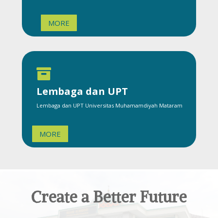
MORE

Lembaga dan UPT
Lembaga dan UPT Universitas Muhamamdiyah Mataram
MORE
Create a Better Future