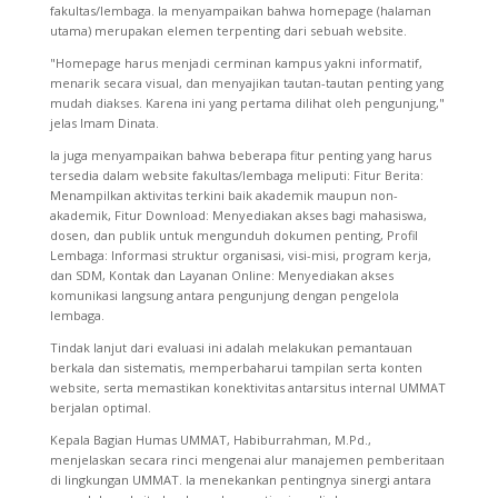
fakultas/lembaga. Ia menyampaikan bahwa homepage (halaman
utama) merupakan elemen terpenting dari sebuah website.
"Homepage harus menjadi cerminan kampus yakni informatif,
menarik secara visual, dan menyajikan tautan-tautan penting yang
mudah diakses. Karena ini yang pertama dilihat oleh pengunjung,"
jelas Imam Dinata.
Ia juga menyampaikan bahwa beberapa fitur penting yang harus
tersedia dalam website fakultas/lembaga meliputi: Fitur Berita:
Menampilkan aktivitas terkini baik akademik maupun non-
akademik, Fitur Download: Menyediakan akses bagi mahasiswa,
dosen, dan publik untuk mengunduh dokumen penting, Profil
Lembaga: Informasi struktur organisasi, visi-misi, program kerja,
dan SDM, Kontak dan Layanan Online: Menyediakan akses
komunikasi langsung antara pengunjung dengan pengelola
lembaga.
Tindak lanjut dari evaluasi ini adalah melakukan pemantauan
berkala dan sistematis, memperbaharui tampilan serta konten
website, serta memastikan konektivitas antarsitus internal UMMAT
berjalan optimal.
Kepala Bagian Humas UMMAT, Habiburrahman, M.Pd.,
menjelaskan secara rinci mengenai alur manajemen pemberitaan
di lingkungan UMMAT. Ia menekankan pentingnya sinergi antara