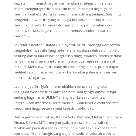
Kegiatan ini menjadi bagian dari langkah strategis universitas
dalam mengintegrasikan seluruh kanal informasi digital guna
memperkuat eksistensi kampus di ranah daring (online). Selain itu,
pengelolaan website yang baik juga berperan penting dalam
mendukung keterbukaan informasi publik, peningkatan citra
institusi, serta sebagai media dokumentasi akademik dan non-
akademik.
Sekretaris Rektor I UMMAT, Dr. Syafril, M.Pd., menegaskan bahwa
pengelolaan website yang optimal merupakan salah satu indikator
penting dalam tata kelola perguruan tinggi modern. “Website tidak
hanya menjadi sarana informasi, tetapi juga representasi wajah
institusi. Melalui website yang dikelola dengan baik, publik dapat
melihat sejauh mana kampus ini berkembang dan memberikan
kontribusi,” ujarnya.
Lebih lanjut, Dr. Syafril menambahkan bahwa peningkatan
peringkat Webometrics bukan semata soal gengsi digital, tetapi
tentang bagaimana UMMAT menghadirkan akuntabilitas,
keterbukaan informasi, serta menunjukkan kinerja caturdharma
perguruan tinggi secara nyata kepada publik luas.
Dalam pemaparan teknis, Kepala Seksi Website, Muhammad Imam
Dinata, S.Kom., M.T., menyampaikan bahwa Monev kali ini
difokuskan pada dua aspek utama: penilaian teknis website dan
pemetaan fitur strategis yang wajib tersedia di seluruh website