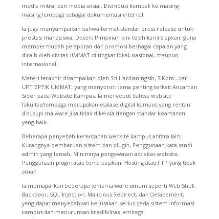
media mitra, dan media sosial, Distribusi kembali ke masing-
masing lembaga sebagai dokumentasi internal.
Ia juga menyampaikan bahwa format standar press release untuk
prestasi mahasiswa, Dosen, Pimpinan kini telah kami siapkan, guna
mempermudah pelaporan dan promosi berbagai capaian yang
diraih oleh civitas UMMAT di tingkat lokal, nasional, maupun
internasional.
Materi terakhir disampaikan oleh Sri Hardianingsih, S.Kom., dari
UPT BPTIK UMMAT, yang menyoroti tema penting terkait Ancaman
Siber pada Website Kampus. Ia menyebut bahwa website
fakultas/lembaga merupakan etalase digital kampus yang rentan
disusupi malware jika tidak dikelola dengan standar keamanan
yang baik.
Beberapa penyebab kerentanan website kampus antara lain:
Kurangnya pembaruan sistem dan plugin, Penggunaan kata sandi
admin yang lemah, Minimnya pengawasan aktivitas website,
Penggunaan plugin atau tema bajakan, Hosting atau FTP yang tidak
aman
Ia memaparkan beberapa jenis malware umum seperti Web Shell,
Backdoor, SQL Injection, Malicious Redirect, dan Defacement,
yang dapat menyebabkan kerusakan serius pada sistem informasi
kampus dan menurunkan kredibilitas lembaga.