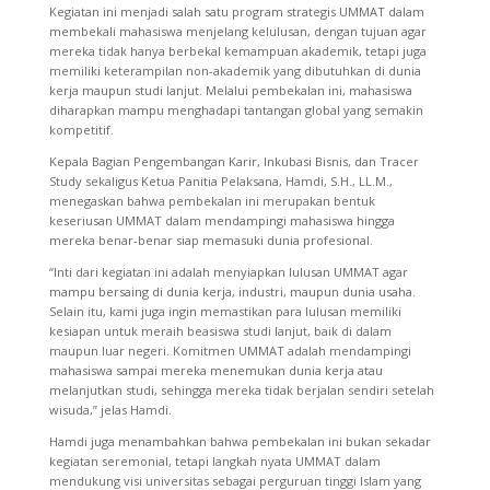
Kegiatan ini menjadi salah satu program strategis UMMAT dalam
membekali mahasiswa menjelang kelulusan, dengan tujuan agar
mereka tidak hanya berbekal kemampuan akademik, tetapi juga
memiliki keterampilan non-akademik yang dibutuhkan di dunia
kerja maupun studi lanjut. Melalui pembekalan ini, mahasiswa
diharapkan mampu menghadapi tantangan global yang semakin
kompetitif.
Kepala Bagian Pengembangan Karir, Inkubasi Bisnis, dan Tracer
Study sekaligus Ketua Panitia Pelaksana, Hamdi, S.H., LL.M.,
menegaskan bahwa pembekalan ini merupakan bentuk
keseriusan UMMAT dalam mendampingi mahasiswa hingga
mereka benar-benar siap memasuki dunia profesional.
“Inti dari kegiatan ini adalah menyiapkan lulusan UMMAT agar
mampu bersaing di dunia kerja, industri, maupun dunia usaha.
Selain itu, kami juga ingin memastikan para lulusan memiliki
kesiapan untuk meraih beasiswa studi lanjut, baik di dalam
maupun luar negeri. Komitmen UMMAT adalah mendampingi
mahasiswa sampai mereka menemukan dunia kerja atau
melanjutkan studi, sehingga mereka tidak berjalan sendiri setelah
wisuda,” jelas Hamdi.
Hamdi juga menambahkan bahwa pembekalan ini bukan sekadar
kegiatan seremonial, tetapi langkah nyata UMMAT dalam
mendukung visi universitas sebagai perguruan tinggi Islam yang