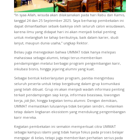
“In syaa Allah, wisuda akan dilaksanakan pada hari Rabu dan Kamis,
tanggal 24 dan 25 September 2025. Saya berharap pembekalan ini
dapat dimanfaatkan sebaik-baiknya oleh seluruh calon wisudawan,
karena ilmu yang didapat hari ini akan menjadi bekal penting
untuk melangkah ke tahap berikutnya, baik dalam karier, studi
lanjut, maupun dunia usaha,” ungkap Rektor.
Beliau juga menegaskan bahwa UMMAT tidak hanya melepas
mahasiswa sebagai alumni, tetapi terus memberikan
pendampingan melalui berbagai program pengembangan karir,
inkubasi bisnis, hingga jejaring alumni yang kuat.
Sebagai bentuk keberlanjutan program, panitia mengimbau
seluruh peserta untuk tetap bergabung dalam grup komunikasi
yang telah dibuat. Grup ini akan menjadi wadah informasi penting
terkait pendampingan siap kerja, informasi beasiswa, lowongan
kerja,
job fair
, hingga kegiatan temu alumni. Dengan demikian,
UMMAT memastikan lulusannya tidak berjalan sendiri, melainkan
tetap dalam lingkaran ekosistem yang mendukung pengembangan
karir mereka.
Kegiatan pembekalan ini semakin memperkuat citra UMMAT
sebagai kampus islami yang tidak hanya fokus pada proses belajar
mengajar di kelas, tetapi juga memberikan perhatian serius pada