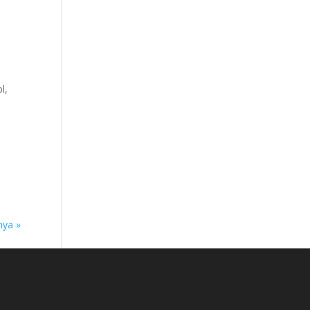
l
,
nya »