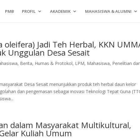
PMB
PROFIL
AKADEMIK
MAHASISWA & ALUMNI
a oleifera) Jadi Teh Herbal, KKN UM
k Unggulan Desa Sesait
hasiswa
,
Berita
,
Humas & Protokol
,
LPM
,
Mahasiswa
,
Penelitian da
yarakat Desa Sesait menunjukkan produk teh herbal daun kelor
pengolahan dan pengemasan sebagai inovasi Teknologi Tepat Guna (TT
iswa...
n dalam Masyarakat Multikultural,
Gelar Kuliah Umum