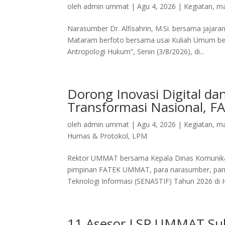
oleh
admin ummat
|
Agu 4, 2026
|
Kegiatan
,
ma
Narasumber Dr. Alfisahrin, M.Si. bersama jaj
Mataram berfoto bersama usai Kuliah Umum ber
Antropologi Hukum”, Senin (3/8/2026), di...
Dorong Inovasi Digital d
Transformasi Nasional, 
oleh
admin ummat
|
Agu 4, 2026
|
Kegiatan
,
ma
Humas & Protokol
,
LPM
Rektor UMMAT bersama Kepala Dinas Komunikasi
pimpinan FATEK UMMAT, para narasumber, panit
Teknologi Informasi (SENASTIF) Tahun 2026 di Ho
11 Asesor LSP UMMAT Suk