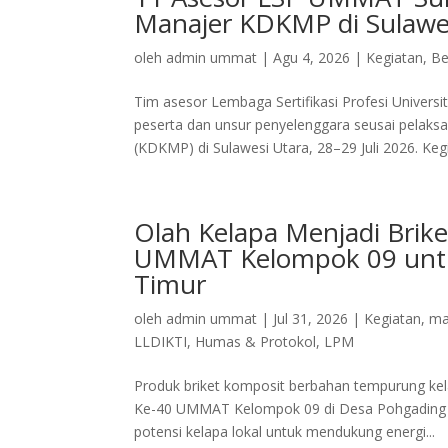
Manajer KDKMP di Sulawe
oleh
admin ummat
|
Agu 4, 2026
|
Kegiatan
,
Be
Tim asesor Lembaga Sertifikasi Profesi Univ
peserta dan unsur penyelenggara seusai pelaks
(KDKMP) di Sulawesi Utara, 28–29 Juli 2026. Kegi
Olah Kelapa Menjadi Brik
UMMAT Kelompok 09 unt
Timur
oleh
admin ummat
|
Jul 31, 2026
|
Kegiatan
,
ma
LLDIKTI
,
Humas & Protokol
,
LPM
Produk briket komposit berbahan tempurung kel
Ke-40 UMMAT Kelompok 09 di Desa Pohgading T
potensi kelapa lokal untuk mendukung energi...