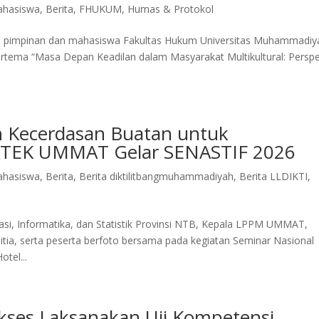
hasiswa
,
Berita
,
FHUKUM
,
Humas & Protokol
aran pimpinan dan mahasiswa Fakultas Hukum Universitas Muhammadiy
tema “Masa Depan Keadilan dalam Masyarakat Multikultural: Perspe
an Kecerdasan Buatan untuk
FATEK UMMAT Gelar SENASTIF 2026
hasiswa
,
Berita
,
Berita diktilitbangmuhammadiyah
,
Berita LLDIKTI
,
, Informatika, dan Statistik Provinsi NTB, Kepala LPPM UMMAT,
ia, serta peserta berfoto bersama pada kegiatan Seminar Nasional
tel...
ses Laksanakan Uji Kompetensi