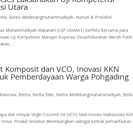
si Utara
rita
,
Berita diktilitbangmuhammadiyah
,
Humas & Protokol
ersitas Muhammadiyah Mataram (LSP UMMAT) berfoto bersama para
anaan Uji Kompetensi Manajer Koperasi Desa/Kelurahan Merah Putih
atan...
et Komposit dan VCO, Inovasi KKN
uk Pemberdayaan Warga Pohgading
hasiswa
,
Berita
,
Berita Dikti
,
Berita diktilitbangmuhammadiyah
,
Berit
apa dan minyak Virgin Coconut Oil (VCO) hasil inovasi Mahasiswa KK
imur. Produk tersebut dikembangkan sebagai bentuk pemanfaatan