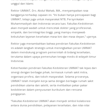
unggul dan Islami.
Rektor UMMAT, Drs. Abdul Wahab, MA., menyampaikan rasa
bangganya terhadap capaian ini. “Ini bukan hanya pencapaian bagi
UMMAT, tetapi juga untuk masyarakat NTB, Persyirikatan
Muhammadiyah dan Indonesia secara luas. Fakultas Kedokteran
akan menjadi wadah untuk mencetak dokter yang profesional,
empatik, dan berintegritas tinggi, yang mampu menjawab
kebutuhan layanan kesehatan masa kini dan masa depan,” ujarnya.
Rektor juga menambahkan bahwa pendirian Fakultas Kedokteran
ini adalah langkah strategis untuk meningkatkan peran UMMAT
dalam mendukung program pemerintah di bidang kesehatan,
terutama dalam upaya pemenuhan tenaga medis di wilayah timur
Indonesia.
Keberhasilan pendirian Fakultas Kedokteran UMMAT tak lepas dari
sinergi dengan berbagai pihak, termasuk rumah sakit mitra,
organisasi profesi, dan tokoh masyarakat. Selama prosesnya,
UMMAT telah menjalin kerja sama dengan berbagai rumah sakit
pendidikan utama dan satelit, serta melibatkan pakar-pakar
kedokteran dalam penyusunan kurikulum dan rencana
pengajaran.
“Fakultas Kedokteran UMMAT akan menjadi simbol kolaborasi
antara dunia pendidikan, pelayanan kesehatan, dan nilai-nilai