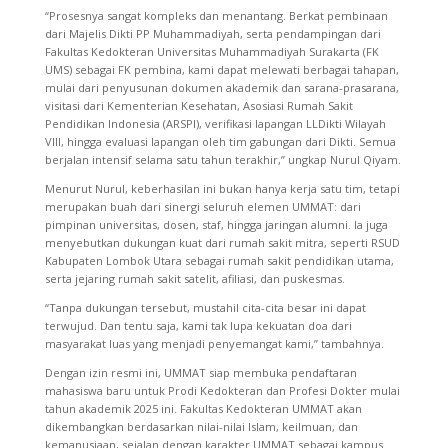
“Prosesnya sangat kompleks dan menantang. Berkat pembinaan
dari Majelis Dikti PP Muhammadiyah, serta pendampingan dari
Fakultas Kedokteran Universitas Muhammadiyah Surakarta (FK
UMS) sebagai FK pembina, kami dapat melewati berbagai tahapan,
mulai dari penyusunan dokumen akademik dan sarana-prasarana,
visitasi dari Kementerian Kesehatan, Asosiasi Rumah Sakit
Pendidikan Indonesia (ARSPI), verifikasi lapangan LLDikti Wilayah
VIII, hingga evaluasi lapangan oleh tim gabungan dari Dikti. Semua
berjalan intensif selama satu tahun terakhir,” ungkap Nurul Qiyam.
Menurut Nurul, keberhasilan ini bukan hanya kerja satu tim, tetapi
merupakan buah dari sinergi seluruh elemen UMMAT: dari
pimpinan universitas, dosen, staf, hingga jaringan alumni. Ia juga
menyebutkan dukungan kuat dari rumah sakit mitra, seperti RSUD
Kabupaten Lombok Utara sebagai rumah sakit pendidikan utama,
serta jejaring rumah sakit satelit, afiliasi, dan puskesmas.
“Tanpa dukungan tersebut, mustahil cita-cita besar ini dapat
terwujud. Dan tentu saja, kami tak lupa kekuatan doa dari
masyarakat luas yang menjadi penyemangat kami,” tambahnya.
Dengan izin resmi ini, UMMAT siap membuka pendaftaran
mahasiswa baru untuk Prodi Kedokteran dan Profesi Dokter mulai
tahun akademik 2025 ini. Fakultas Kedokteran UMMAT akan
dikembangkan berdasarkan nilai-nilai Islam, keilmuan, dan
kemanusiaan, sejalan dengan karakter UMMAT sebagai kampus