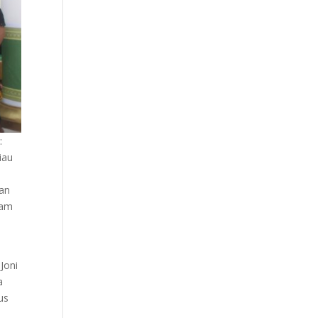
:
iau
kan
lam
Joni
a
us