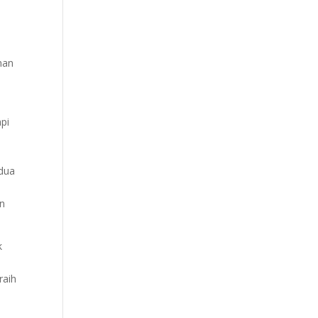
nan
pi
edua
an
k
raih