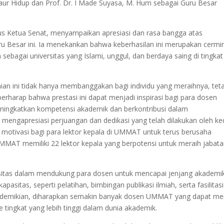
aur Hidup dan Prof. Dr. I Made Suyasa, M. Hum sebagai Guru Besar
us Ketua Senat, menyampaikan apresiasi dan rasa bangga atas
uru Besar ini. Ia menekankan bahwa keberhasilan ini merupakan cermi
bagai universitas yang Islami, unggul, dan berdaya saing di tingkat
an ini tidak hanya membanggakan bagi individu yang meraihnya, teta
erharap bahwa prestasi ini dapat menjadi inspirasi bagi para dosen
meningkatkan kompetensi akademik dan berkontribusi dalam
engapresiasi perjuangan dan dedikasi yang telah dilakukan oleh k
 motivasi bagi para lektor kepala di UMMAT untuk terus berusaha
 UMMAT memiliki 22 lektor kepala yang berpotensi untuk meraih jabat
rsitas dalam mendukung para dosen untuk mencapai jenjang akademi
asitas, seperti pelatihan, bimbingan publikasi ilmiah, serta fasilitasi
gan demikian, diharapkan semakin banyak dosen UMMAT yang dapat me
 tingkat yang lebih tinggi dalam dunia akademik.