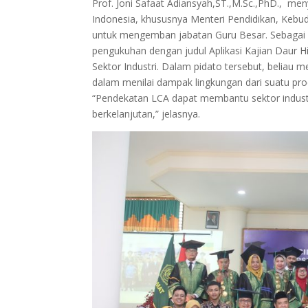
Prof. Joni Safaat Adiansyah,ST.,M.Sc.,PhD., me
Indonesia, khususnya Menteri Pendidikan, Kebud
untuk mengemban jabatan Guru Besar. Sebagai b
pengukuhan dengan judul Aplikasi Kajian Daur 
Sektor Industri. Dalam pidato tersebut, beliau
dalam menilai dampak lingkungan dari suatu pro
“Pendekatan LCA dapat membantu sektor indus
berkelanjutan,” jelasnya.