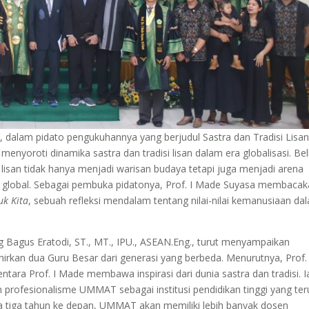
, dalam pidato pengukuhannya yang berjudul Sastra dan Tradisi Lisan
menyoroti dinamika sastra dan tradisi lisan dalam era globalisasi. Bel
 lisan tidak hanya menjadi warisan budaya tetapi juga menjadi arena
s global. Sebagai pembuka pidatonya, Prof. I Made Suyasa membaca
uk Kita
, sebuah refleksi mendalam tentang nilai-nilai kemanusiaan da
ang Bagus Eratodi, ST., MT., IPU., ASEAN.Eng., turut menyampaikan
rkan dua Guru Besar dari generasi yang berbeda. Menurutnya, Prof. 
ntara Prof. I Made membawa inspirasi dari dunia sastra dan tradisi. I
rofesionalisme UMMAT sebagai institusi pendidikan tinggi yang ter
a tiga tahun ke depan, UMMAT akan memiliki lebih banyak dosen