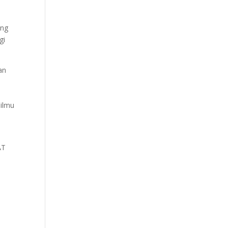
ang
gi
an
n
 ilmu
AT