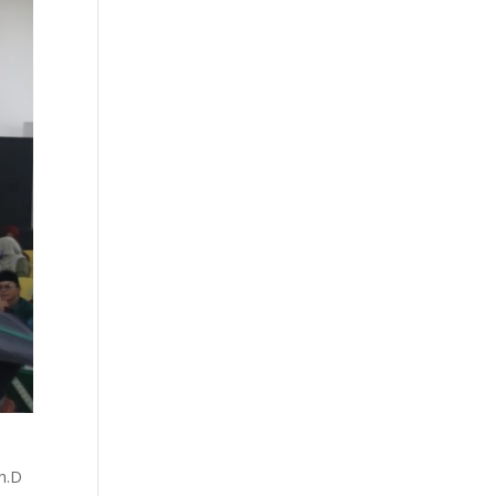
a
Ph.D