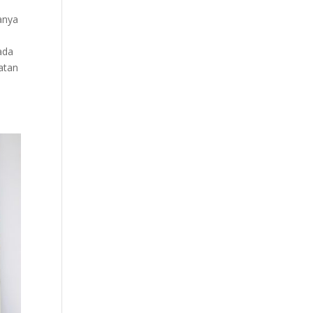
anya
ada
atan
n