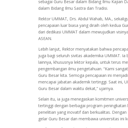
sebagai Guru Besar dalam Bidang Ilmu Kajian D
dalam Bidang Ilmu Sastra dan Tradisi.
Rektor UMMAT, Drs. Abdul Wahab, MA., sekalig
pencapaian luar biasa yang diraih oleh kedua G
dari dedikasi UMMAT dalam mewujudkan visinya se
ASEAN.
Lebih lanjut, Rektor menyatakan bahwa pencapai
juga bagi seluruh sivitas akademika UMMAT. Ia b
lainnya, khususnya lektor kepala, untuk terus 
pengembangan ilmu pengetahuan. “Kami sangat m
Guru Besar kita. Semoga pencapaian ini menjadi
mencapai jabatan akademik tertinggi. Saat ini,
Guru Besar dalam waktu dekat,” ujarnya.
Selain itu, ia juga menegaskan komitmen unive
tertinggi dengan berbagai program peningkatan kap
penelitian yang inovatif dan berkualitas. Den
gelar Guru Besar dan membawa universitas ini ke