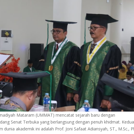
mmadiyah Mataram (UMMAT) mencatat sejarah baru dengan
dang Senat Terbuka yang berlangsung dengan penuh khidmat. Kedu
 dunia akademik ini adalah Prof. Joni Safaat Adiansyah, ST., M.Sc., 