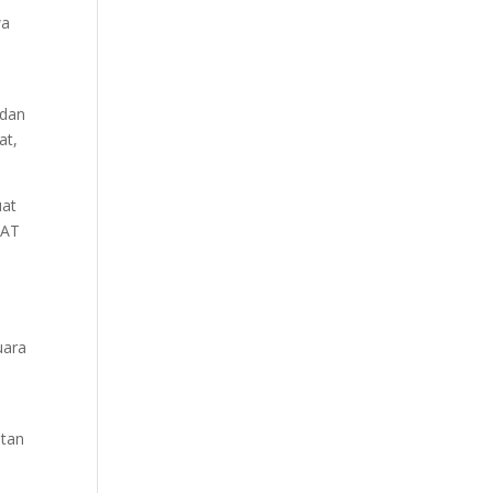
wa
 dan
at,
uat
MAT
uara
atan