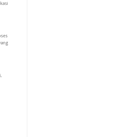
kasi
oses
yang
,