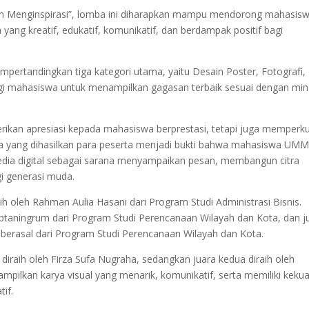
an Menginspirasi”, lomba ini diharapkan mampu mendorong mahasis
ang kreatif, edukatif, komunikatif, dan berdampak positif bagi
rtandingkan tiga kategori utama, yaitu Desain Poster, Fotografi,
bagi mahasiswa untuk menampilkan gagasan terbaik sesuai dengan min
rikan apresiasi kepada mahasiswa berprestasi, tetapi juga memperk
rya yang dihasilkan para peserta menjadi bukti bahwa mahasiswa UM
dia digital sebagai sarana menyampaikan pesan, membangun citra
gi generasi muda.
ih oleh Rahman Aulia Hasani dari Program Studi Administrasi Bisnis.
Ciptaningrum dari Program Studi Perencanaan Wilayah dan Kota, dan j
a berasal dari Program Studi Perencanaan Wilayah dan Kota.
 diraih oleh Firza Sufa Nugraha, sedangkan juara kedua diraih oleh
ilkan karya visual yang menarik, komunikatif, serta memiliki keku
if.