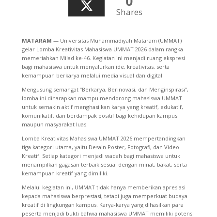
0
Shares
MATARAM
— Universitas Muhammadiyah Mataram (UMMAT)
gelar Lomba Kreativitas Mahasiswa UMMAT 2026 dalam rangka
memeriahkan Milad ke-46. Kegiatan ini menjadi ruang ekspresi
bagi mahasiswa untuk menyalurkan ide, kreativitas, serta
kemampuan berkarya melalui media visual dan digital.
Mengusung semangat “Berkarya, Berinovasi, dan Menginspirasi”,
lomba ini diharapkan mampu mendorong mahasiswa UMMAT
untuk semakin aktif menghasilkan karya yang kreatif, edukatif,
komunikatif, dan berdampak positif bagi kehidupan kampus
maupun masyarakat luas.
Lomba Kreativitas Mahasiswa UMMAT 2026 mempertandingkan
tiga kategori utama, yaitu Desain Poster, Fotografi, dan Video
Kreatif. Setiap kategori menjadi wadah bagi mahasiswa untuk
menampilkan gagasan terbaik sesuai dengan minat, bakat, serta
kemampuan kreatif yang dimiliki.
Melalui kegiatan ini, UMMAT tidak hanya memberikan apresiasi
kepada mahasiswa berprestasi, tetapi juga memperkuat budaya
kreatif di lingkungan kampus. Karya-karya yang dihasilkan para
peserta menjadi bukti bahwa mahasiswa UMMAT memiliki potensi