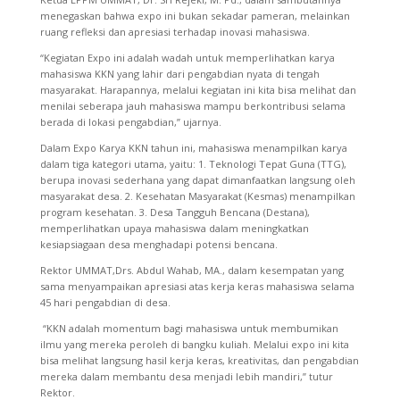
menegaskan bahwa expo ini bukan sekadar pameran, melainkan
ruang refleksi dan apresiasi terhadap inovasi mahasiswa.
“Kegiatan Expo ini adalah wadah untuk memperlihatkan karya
mahasiswa KKN yang lahir dari pengabdian nyata di tengah
masyarakat. Harapannya, melalui kegiatan ini kita bisa melihat dan
menilai seberapa jauh mahasiswa mampu berkontribusi selama
berada di lokasi pengabdian,” ujarnya.
Dalam Expo Karya KKN tahun ini, mahasiswa menampilkan karya
dalam tiga kategori utama, yaitu: 1. Teknologi Tepat Guna (TTG),
berupa inovasi sederhana yang dapat dimanfaatkan langsung oleh
masyarakat desa. 2. Kesehatan Masyarakat (Kesmas) menampilkan
program kesehatan. 3. Desa Tangguh Bencana (Destana),
memperlihatkan upaya mahasiswa dalam meningkatkan
kesiapsiagaan desa menghadapi potensi bencana.
Rektor UMMAT,Drs. Abdul Wahab, MA., dalam kesempatan yang
sama menyampaikan apresiasi atas kerja keras mahasiswa selama
45 hari pengabdian di desa.
“KKN adalah momentum bagi mahasiswa untuk membumikan
ilmu yang mereka peroleh di bangku kuliah. Melalui expo ini kita
bisa melihat langsung hasil kerja keras, kreativitas, dan pengabdian
mereka dalam membantu desa menjadi lebih mandiri,” tutur
Rektor.