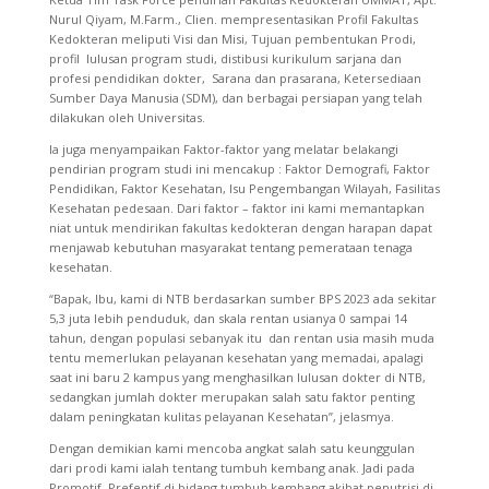
Nurul Qiyam, M.Farm., Clien. mempresentasikan Profil Fakultas
Kedokteran meliputi Visi dan Misi, Tujuan pembentukan Prodi,
profil lulusan program studi, distibusi kurikulum sarjana dan
profesi pendidikan dokter, Sarana dan prasarana, Ketersediaan
Sumber Daya Manusia (SDM), dan berbagai persiapan yang telah
dilakukan oleh Universitas.
Ia juga menyampaikan Faktor-faktor yang melatar belakangi
pendirian program studi ini mencakup : Faktor Demografi, Faktor
Pendidikan, Faktor Kesehatan, Isu Pengembangan Wilayah, Fasilitas
Kesehatan pedesaan. Dari faktor – faktor ini kami memantapkan
niat untuk mendirikan fakultas kedokteran dengan harapan dapat
menjawab kebutuhan masyarakat tentang pemerataan tenaga
kesehatan.
“Bapak, Ibu, kami di NTB berdasarkan sumber BPS 2023 ada sekitar
5,3 juta lebih penduduk, dan skala rentan usianya 0 sampai 14
tahun, dengan populasi sebanyak itu dan rentan usia masih muda
tentu memerlukan pelayanan kesehatan yang memadai, apalagi
saat ini baru 2 kampus yang menghasilkan lulusan dokter di NTB,
sedangkan jumlah dokter merupakan salah satu faktor penting
dalam peningkatan kulitas pelayanan Kesehatan”, jelasmya.
Dengan demikian kami mencoba angkat salah satu keunggulan
dari prodi kami ialah tentang tumbuh kembang anak. Jadi pada
Promotif, Prefentif di bidang tumbuh kembang akibat penutrisi di