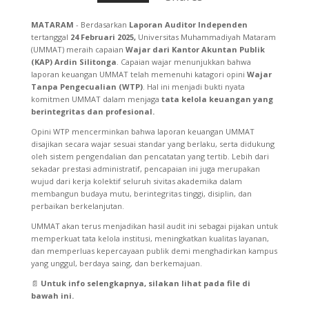
MATARAM
- Berdasarkan
Laporan Auditor Independen
tertanggal
24 Februari 2025,
Universitas Muhammadiyah Mataram
(UMMAT) meraih capaian
Wajar dari Kantor Akuntan Publik
(KAP) Ardin Silitonga
. Capaian wajar menunjukkan bahwa
laporan keuangan UMMAT telah memenuhi katagori opini
Wajar
Tanpa Pengecualian
(WTP)
. Hal ini menjadi bukti nyata
komitmen UMMAT dalam menjaga
tata kelola keuangan yang
berintegritas dan profesional.
Opini WTP mencerminkan bahwa laporan keuangan UMMAT
disajikan secara wajar sesuai standar yang berlaku, serta didukung
oleh sistem pengendalian dan pencatatan yang tertib. Lebih dari
sekadar prestasi administratif, pencapaian ini juga merupakan
wujud dari kerja kolektif seluruh sivitas akademika dalam
membangun budaya mutu, berintegritas tinggi, disiplin, dan
perbaikan berkelanjutan.
UMMAT akan terus menjadikan hasil audit ini sebagai pijakan untuk
memperkuat tata kelola institusi, meningkatkan kualitas layanan,
dan memperluas kepercayaan publik demi menghadirkan kampus
yang unggul, berdaya saing, dan berkemajuan.
📄
Untuk info selengkapnya, silakan lihat pada file di
bawah ini.